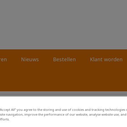
rtsenpraktijk Deurze-Smilde-Assen
ren
Nieuws
Bestellen
Klant worden
 “Accept All” you agree to the storing and use of cookies and tracking technologies
site navigation, improve the performance of our website, analyse website use, and 
fforts.