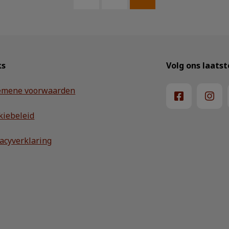
ks
Volg ons laats
emene voorwaarden
kiebeleid
vacyverklaring