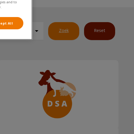
gies and to
.
ept All
Zoek
Reset
Konijnen & cavia’s en vuurwerk