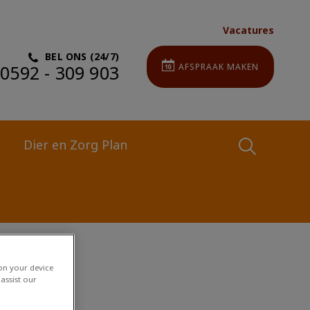
Vacatures
BEL ONS (24/7)
0592 - 309 903
AFSPRAAK MAKEN
Dier en Zorg Plan
Zoek
Zoek
 on your device
assist our