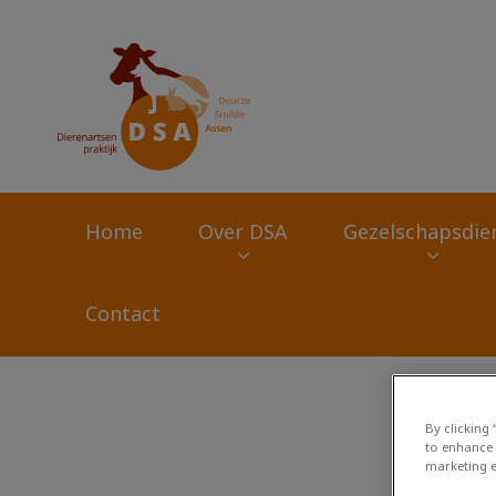
Homepage Dierena
Home
Over DSA
Gezelschapsdie
Contact
Zoek
By clicking
to enhance 
marketing e