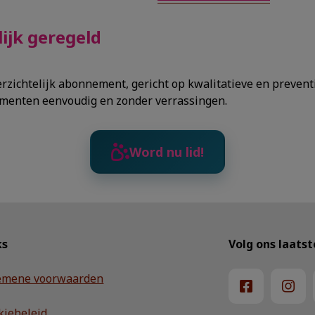
lijk geregeld
rzichtelijk abonnement, gericht op kwalitatieve en preventi
omenten eenvoudig en zonder verrassingen.
Word nu lid!
ks
Volg ons laats
emene voorwaarden
kiebeleid