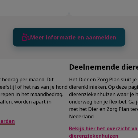
Meer informatie en aanmelden
Deelnemende dier
t bedrag per maand. Dit
Het Dier en Zorg Plan sluit je
eefstijl of het ras van je hond
dierenklinieken. Op deze pagi
begrepen in het maandbedrag.
dierenziekenhuizen waar je h
allen, worden apart in
onderweg ben je flexibel. Ga 
met het Dier en Zorg Plan ter
Nederland.
aarden
Bekijk hier het overzicht v
dierenziekenhuizen