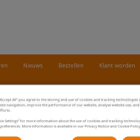
rtsenpraktijk Deurze-Smilde-Assen
ren
Nieuws
Bestellen
Klant worden
 “Accept All” you agree to the storing and use of cookies and tracking technologies
site navigation, improve the performance of our website, analyse website use, and 
fforts.
kie Settings” for more information about the use of cookies and tracking technolo
 preferences. More information is available in our Privacy Notice and Cookie Policy