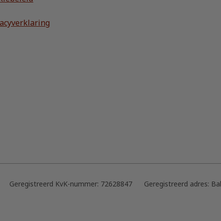
vacyverklaring
Geregistreerd KvK-nummer:
72628847
Geregistreerd adres:
Ba