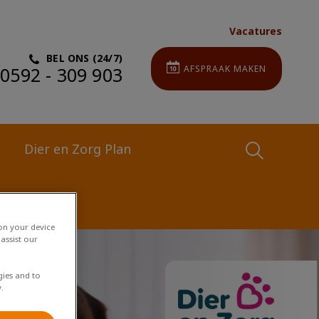
Vacatures
BEL ONS (24/7)
0592 - 309 903
AFSPRAAK MAKEN
Dier en Zorg Plan
Zoek
 on your device
assist our
Zoek
gies and to
.