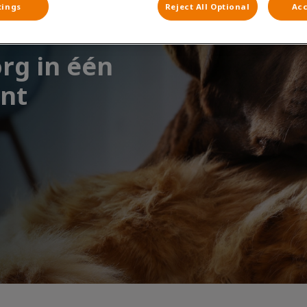
tings
Reject All Optional
Acc
org in één
nt