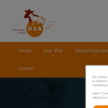
Homepage Dierena
Home
Over DSA
Gezelschapsdie
Contact
By clicking
to enhance 
Zoek
marketing e
Select “Coo
adjust your