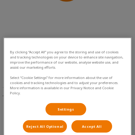
By clicking “Accept All” you agree to the storing and use of cookies
and tracking technologies on your device to enhance site navigation,
improve the performance of our website, analyse website use, and
De angst en paniek die honden ervaren bij de onverwachte
assist our marketing efforts.
harde knallen en felle lichtflitsen tijdens Oud en Nieuw,
Select “Cookie Settings” for more information about the use of
maakt van vuurwerk één van de grootste stressveroorzakers!
cookies and tracking technologies and to adjust your preferences.
Als angst voor vuurwerk niet wordt behandeld kan het elk
More information is available in our Privacy Notice and Cookie
jaar erger worden. Jouw huisdier kan angst ontwikkelen voor
Policy.
harde geluiden in het dagelijks leven, waardoor het continu
stress heeft en hierdoor erg ongelukkig is.
Settings
Creëer een veilige en comfortabele
schuilplaats
Reject All Optional
Accept All