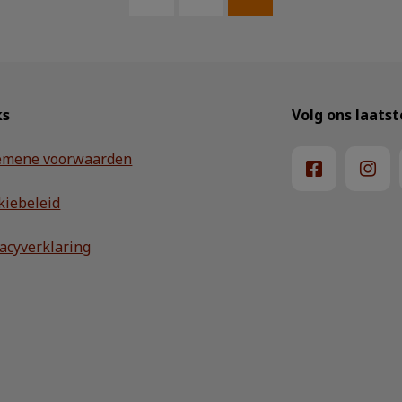
ks
Volg ons laats
emene voorwaarden
kiebeleid
vacyverklaring