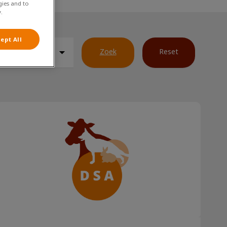
gies and to
.
ept All
Zoek
Reset
Konijnen & cavia’s en vuurwerk