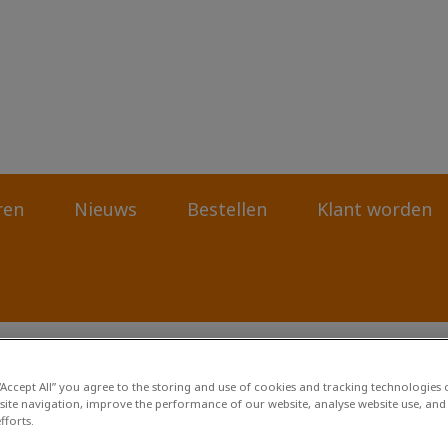
rtsenpraktijk Deurze-Smilde-Assen
ren
Nieuws
Bestellen
Klant worden
 “Accept All” you agree to the storing and use of cookies and tracking technologies
site navigation, improve the performance of our website, analyse website use, and 
fforts.