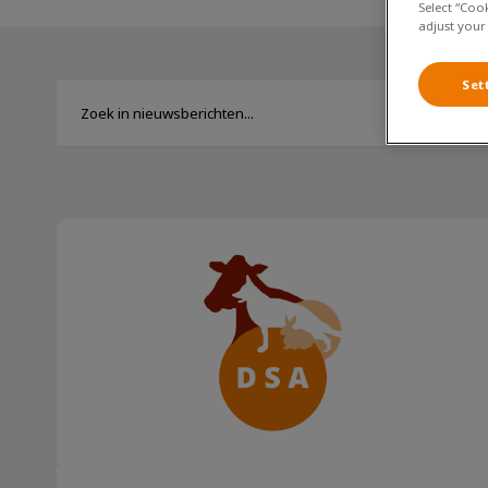
Select “Coo
adjust your
Set
Katten en vuurwerk