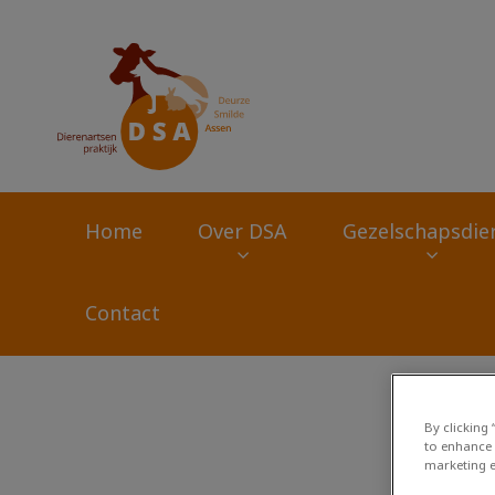
Homepage Dierena
Home
Over DSA
Gezelschapsdie
Contact
Zoek
By clicking
to enhance 
marketing e