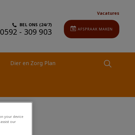
Vacatures
BEL ONS (24/7)
0592 - 309 903
AFSPRAAK MAKEN
Dier en Zorg Plan
Zoek
Zoek
 on your device
assist our