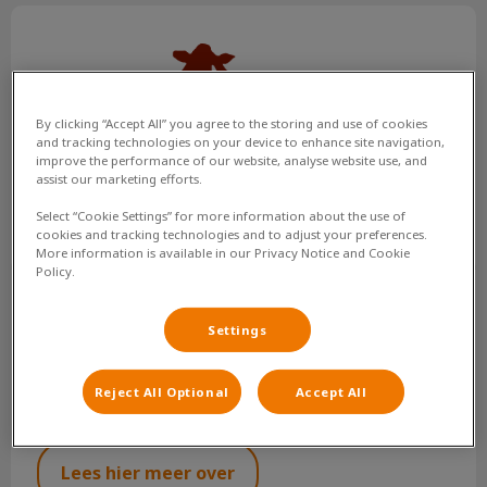
Honden en vuurwerk
By clicking “Accept All” you agree to the storing and use of cookies
and tracking technologies on your device to enhance site navigation,
improve the performance of our website, analyse website use, and
assist our marketing efforts.
Select “Cookie Settings” for more information about the use of
cookies and tracking technologies and to adjust your preferences.
More information is available in our Privacy Notice and Cookie
Policy.
Honden en vuurwerk
Settings
De angst en paniek die honden ervaren bij de
onverwachte harde knallen en felle lichtflitsen tijdens Oud
en Nieuw, maakt van vuurwerk één van de grootste
Reject All Optional
Accept All
stressveroorzakers!
Lees hier meer over