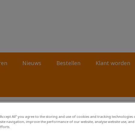
rtsenpraktijk Deurze-Smilde-Assen
ren
Nieuws
Bestellen
Klant worden
 “Accept All” you agree to the storing and use of cookies and tracking technologies
site navigation, improve the performance of our website, analyse website use, and 
fforts.