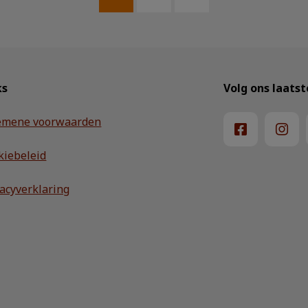
ks
Volg ons laats
emene voorwaarden
kiebeleid
vacyverklaring