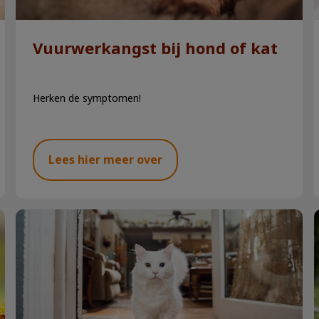
Vuurwerkangst bij hond of kat
Herken de symptomen!
Lees hier meer over
Chippen & registreren hond en kat