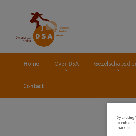
Homepage Dierena
Home
Over DSA
Gezelschapsdie
Contact
Zoek
By clicking
to enhance 
marketing e