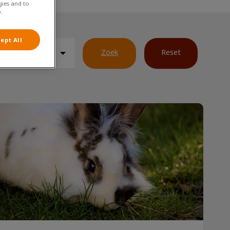
gies and to
.
ept All
Zoek
Reset
Bescherm je konijn voor warmere dagen