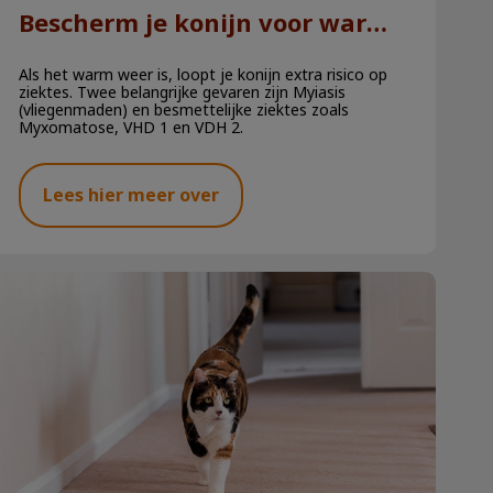
Bescherm je konijn voor warmere dagen
Als het warm weer is, loopt je konijn extra risico op
ziektes. Twee belangrijke gevaren zijn Myiasis
(vliegenmaden) en besmettelijke ziektes zoals
Myxomatose, VHD 1 en VDH 2.
Lees hier meer over
Zorg voor je senior hond of kat