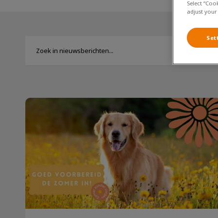
Select “Coo
adjust your
Set
De zomerchecklist voor je huisdier