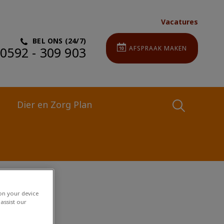
Vacatures
BEL ONS (24/7)
0592 - 309 903
AFSPRAAK MAKEN
Dier en Zorg Plan
Zoek
Zoek
 on your device
assist our