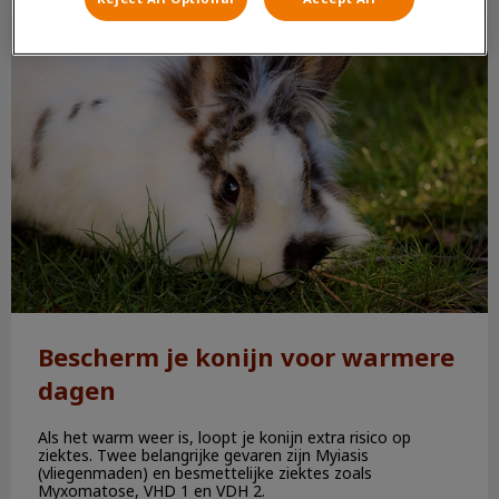
Bescherm je konijn voor warmere dagen
Bescherm je konijn voor warmere
dagen
Als het warm weer is, loopt je konijn extra risico op
ziektes. Twee belangrijke gevaren zijn Myiasis
(vliegenmaden) en besmettelijke ziektes zoals
Myxomatose, VHD 1 en VDH 2.