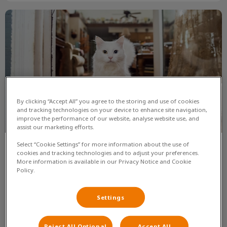
Verzekering
By clicking “Accept All” you agree to the storing and use of cookies
and tracking technologies on your device to enhance site navigation,
improve the performance of our website, analyse website use, and
assist our marketing efforts.
Select “Cookie Settings” for more information about the use of
Verzekering
cookies and tracking technologies and to adjust your preferences.
More information is available in our Privacy Notice and Cookie
Policy.
Dit zijn betrouwbare websites waar je een
dierenverzekering kunt afsluiten.
Settings
Lees hier meer over
Reject All Optional
Accept All