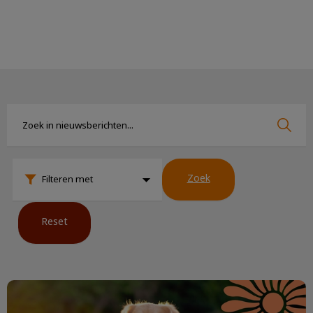
Zoek
Zoek
Zoek
Filteren met
Reset
De zomerchecklist voor je huisdier