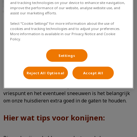
and tracking technologies on your device to enhance site navigation,
improve the performance of our website, analyse website use, and
assist our marketing efforts.
Select “Cookie Settings” for more information about the use of
cookies and tracking technologies and to adjust your preferences.
More information is available in our Privacy Notice and Cookie
Policy.
Tips voor konijnen tijdens koude
dagen
Settings
Reject All Optional
Accept All
Met het aanbreken van temperaturen onder het
vriespunt en het eventueel sneeuwen is het belangrijk
om onze huisdieren extra goed in de gaten te houden.
Hier wat tips voor konijnen: